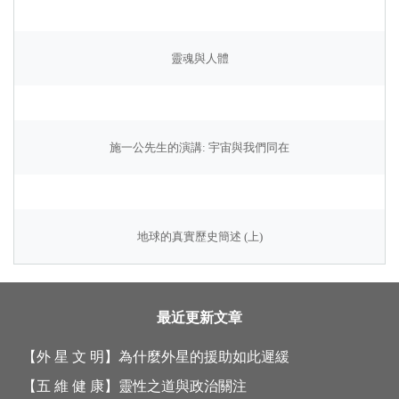
靈魂與人體
施一公先生的演講: 宇宙與我們同在
地球的真實歷史簡述 (上)
最近更新文章
【外 星 文 明】
為什麼外星的援助如此遲緩
【五 維 健 康】
靈性之道與政治關注