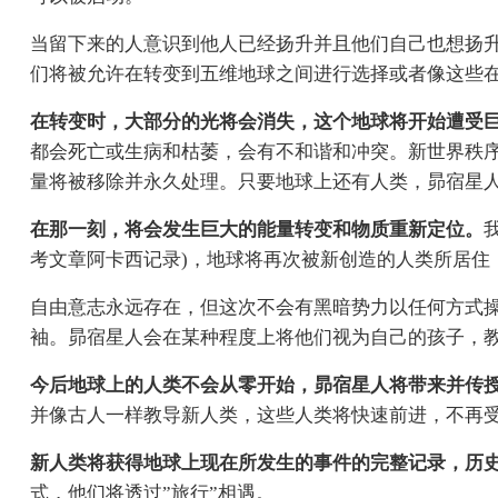
当留下来的人意识到他人已经扬升并且他们自己也想扬
们将被允许在转变到五维地球之间进行选择或者像这些
在转变时，大部分的光将会消失，这个地球将开始遭受
都会死亡或生病和枯萎，会有不和谐和冲突。新世界秩
量将被移除并永久处理。只要地球上还有人类，昴宿星
在那一刻，将会发生巨大的能量转变和物质重新定位。
考文章阿卡西记录)，地球将再次被新创造的人类所居住
自由意志永远存在，但这次不会有黑暗势力以任何方式
袖。昴宿星人会在某种程度上将他们视为自己的孩子，
今后地球上的人类不会从零开始，昴宿星人将带来并传
并像古人一样教导新人类，这些人类将快速前进，不再
新人类将获得地球上现在所发生的事件的完整记录，历
式，他们将透过”旅行”相遇。