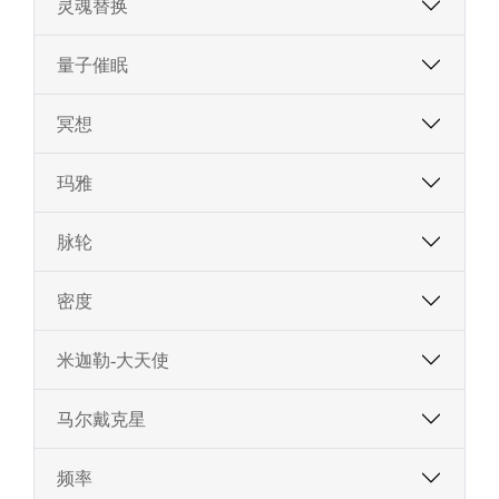
灵魂替换
量子催眠
冥想
玛雅
脉轮
密度
米迦勒-大天使
马尔戴克星
频率