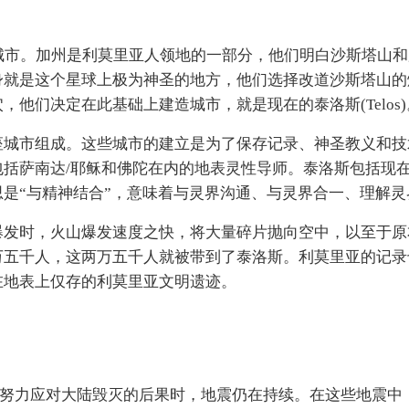
造他们的城市。加州是利莫里亚人领地的一部分，他们明白沙斯塔山
身就是这个星球上极为神圣的地方，他们选择改道沙斯塔山的
他们决定在此基础上建造城市，就是现在的泰洛斯(Telos)
座城市组成。这些城市的建立是为了保存记录、神圣教义和技
括萨南达/耶稣和佛陀在内的地表灵性导师。泰洛斯包括现
是“与精神结合”，意味着与灵界沟通、与灵界合一、理解灵
爆发时，火山爆发速度之快，将大量碎片抛向空中，以至于原
万五千人，这两万五千人就被带到了泰洛斯。利莫里亚的记录
在地表上仅存的利莫里亚文明遗迹。
在努力应对大陆毁灭的后果时，地震仍在持续。在这些地震中