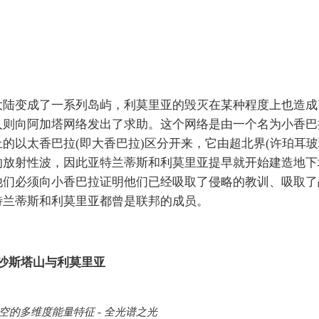
大陆变成了一系列岛屿，利莫里亚的毁灭在某种程度上也造成
人则向阿加塔网络发出了求助。这个网络是由一个名为小香巴
的以太香巴拉(即大香巴拉)区分开来，它由超北界(许珀耳玻
的放射性波，因此亚特兰蒂斯和利莫里亚提早就开始建造地下
他们必须向小香巴拉证明他们已经吸取了侵略的教训、吸取了
特兰蒂斯和利莫里亚都曾是联邦的成员。
沙斯塔山与利莫里亚
空的多维度能量特征 - 全光谱之光