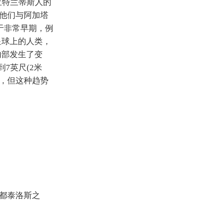
是亚特兰蒂斯人的
他们与阿加塔
于非常早期，例
星球上的人类，
内部发生了变
7英尺(2米
数，但这种趋势
都泰洛斯之