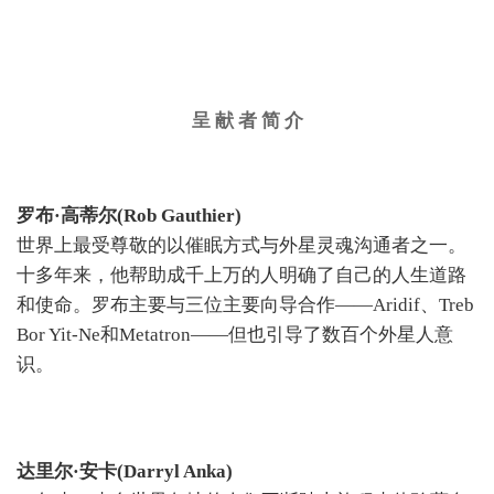
呈 献 者 简 介
罗布·高蒂尔(Rob Gauthier)
世界上最受尊敬的以催眠方式与外星灵魂沟通者之一。
十多年来，他帮助成千上万的人明确了自己的人生道路
和使命。罗布主要与三位主要向导合作——Aridif、Treb
Bor Yit-Ne和Metatron——但也引导了数百个外星人意
识。
达里尔·安卡(Darryl Anka)